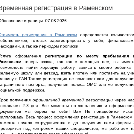
Временная регистрация в Раменском
Обновление страницы: 07.08.2026
Стоимость регистрации в Раменском
определяется количество
собственников, готовых зарегистрировать у себя, финансовым
расходами, а так же периодом прописки.
Услуга оформления
регистрации по месту пребывания 
Раменском
теперь важна, так как с помощью нее, вы имеет
возможность найти хорошую работу, записать своего ребенка 
желаемую школу или дет.сад, взять ипотеку или поставить на уче
машину в ГАИ.Так же регистрация не помешает вам для получени
заграничного паспорта, получения полиса ОМС или же получени
социальной поддержки.
Срок получения
официальной временной регистрации
через нас
составляет 2-3 дня. Все моменты по заполнению и оформлени
документов мы берем на себя! Вам Не понадобится искат
жилплощадь. Весь процесс оформления регистрации в Раменском 
момента начала сотрудничества и до получения вами формы 
проводится под контролем наших специалистов, мы работаем н
вас — вы платите только после оформления!