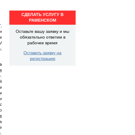
СДЕЛАТЬ УСЛУГУ В
РАМЕНСКОМ
,
и
Оставьте вашу заявку и мы
м
обязательно ответим в
/
рабочее время
,
Оставить заявку на
регистрацию
ю
я
.
й
м
м
и
с
о
я
а
е
.