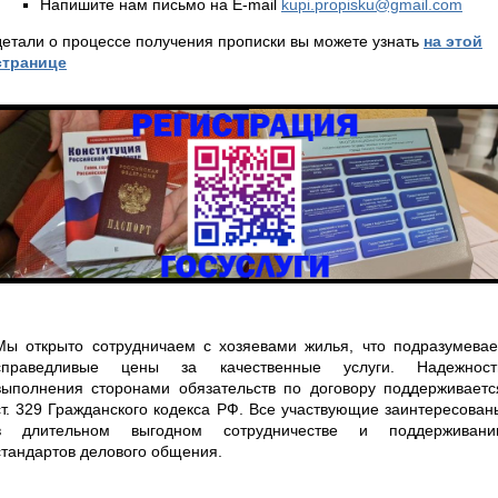
Напишите нам письмо на E-mail
kupi.propisku@gmail.com
детали о процессе получения прописки вы можете узнать
на этой
странице
Мы открыто сотрудничаем с хозяевами жилья, что подразумевае
справедливые цены за качественные услуги. Надежност
выполнения сторонами обязательств по договору поддерживаетс
ст. 329 Гражданского кодекса РФ. Все участвующие заинтересован
в длительном выгодном сотрудничестве и поддерживани
стандартов делового общения.