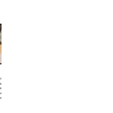
т
ь
я
ы
и