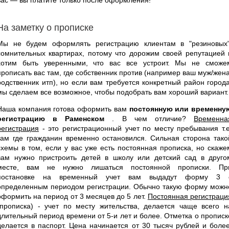
На заметку о прописке
Мы не будем оформлять регистрацию клиентам в "резиновых"
сомнительных квартирах, потому что дорожим своей репутацией 
хотим быть уверенными, что вас все устроит. Мы не сможе
прописать вас там, где собственник против (например ваш муж/жена
родственник итп), но если вам требуется конкретный район города
мы сделаем все возможное, чтобы подобрать вам хороший вариант.
Наша компания готова оформить вам
постоянную или временну
регистрацию в Раменском
. В чем отличие?
Временна
регистрация
- это регистрационный учет по месту пребывания т.е
там где гражданин временно остановился. Сильная сторона тако
схемы в том, если у вас уже есть постоянная прописка, но скаже
вам нужно пристроить детей в школу или детский сад в друго
месте, вам не нужно лишаться постоянной прописки. Пр
постановке на временный учет вам выдадут форму 3 
определенным периодом регистрации. Обычно такую форму можн
оформить на период от 3 месяцев до 5 лет.
Постоянная регистраци
(прописка) - учет по месту жительства, делается чаще всего н
длительный период времени от 5-и лет и более. Отметка о прописк
делается в паспорт. Цена начинается от 30 тысяч рублей и более