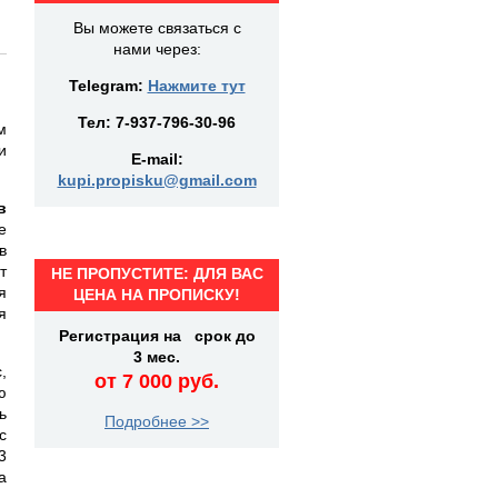
Вы можете связаться с
нами через:
Telegram:
Нажмите тут
Тел:
7-937-796-30-96
м
и
E-mail:
kupi.propisku@gmail.com
в
е
в
т
НЕ ПРОПУСТИТЕ: ДЛЯ ВАС
я
ЦЕНА НА ПРОПИСКУ!
я
Регистрация на срок до
3 мес.
,
от 7 000 руб.
ю
ь
Подробнее >>
с
3
а